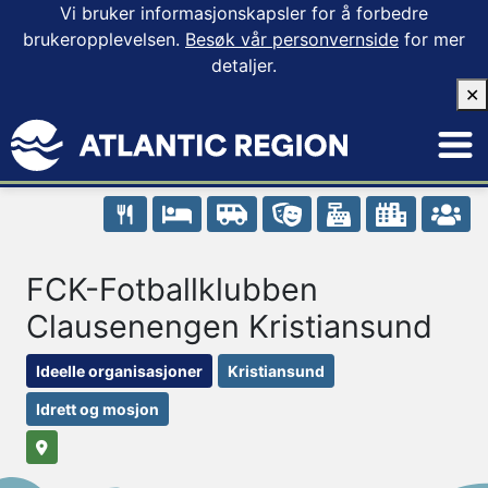
Vi bruker informasjonskapsler for å forbedre
brukeropplevelsen.
Besøk vår personvernside
for mer
detaljer.
✕
FCK-Fotballklubben
Clausenengen Kristiansund
Ideelle organisasjoner
Kristiansund
Idrett og mosjon