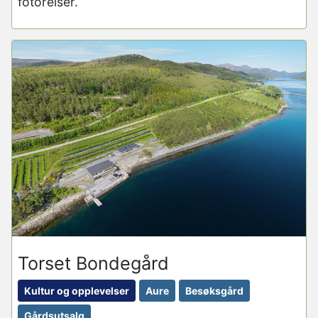
fotoreiser.
Torset Bondegård
Kultur og opplevelser
Aure
Besøksgård
Gårdsutsalg