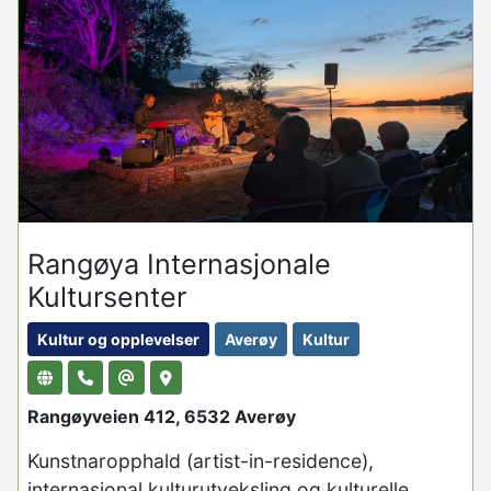
Rangøya Internasjonale
Kultursenter
Kultur og opplevelser
Averøy
Kultur
Rangøyveien 412, 6532 Averøy
Kunstnaropphald (artist-in-residence),
internasjonal kulturutveksling og kulturelle