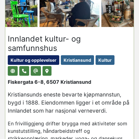
Innlandet kultur- og
samfunnshus
Kultur og opplevelser
Kristiansund
Kultur
Fiskergata 6-8, 6507 Kristiansund
Kristiansunds eneste bevarte kjøpmannstun,
bygd i 1888. Eiendommen ligger i et område på
Innlandet som har nasjonal verneverdi.
En frivilliggjeng drifter brygga med aktiviteter som
kunstutstilling, håndarbeidstreff og
strikkeopplæring, markeder, yoga- og dansekurs,