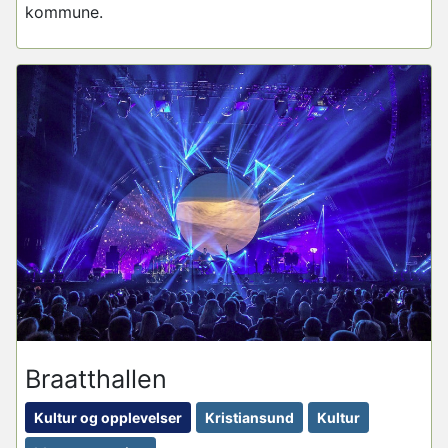
kommune.
Braatthallen
Kultur og opplevelser
Kristiansund
Kultur