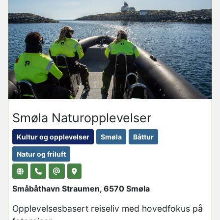
Smøla Naturopplevelser
Kultur og opplevelser
Smøla
Båttur
Natur og friluft
Småbåthavn Straumen, 6570 Smøla
Opplevelsesbasert reiseliv med hovedfokus på