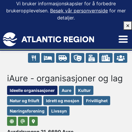
Vi bruker informasjonskapsler for å forbedre
brukeropplevelsen.
Besøk vår personvernside
for mer
detaljer.
✕
iAure - organisasjoner og lag
Ideelle organisasjoner
Aure
Kultur
Natur og friluft
Idrett og mosjon
Frivillighet
Næringsforening
Livssyn
Aurdalsvegen 21, 6690 Aure