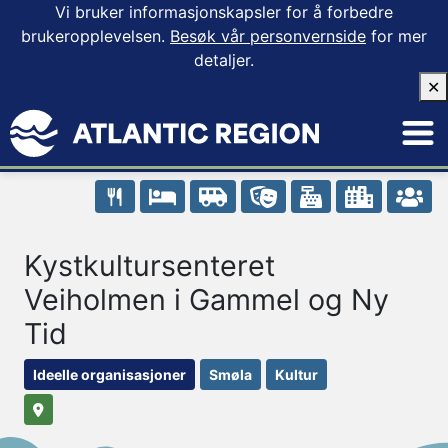
Vi bruker informasjonskapsler for å forbedre
brukeropplevelsen.
Besøk vår personvernside
for mer
detaljer.
✕
Kystkultursenteret
Veiholmen i Gammel og Ny
Tid
Ideelle organisasjoner
Smøla
Kultur