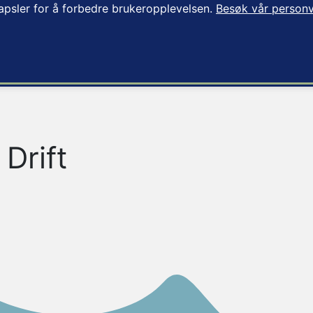
apsler for å forbedre brukeropplevelsen.
Besøk vår personv
Drift