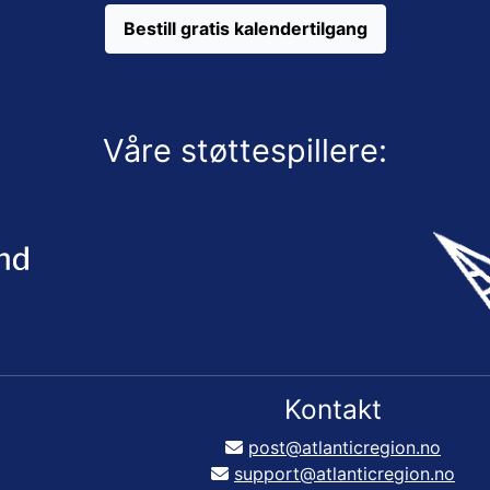
Bestill gratis kalendertilgang
Våre støttespillere:
Kontakt
post@atlanticregion.no
support@atlanticregion.no