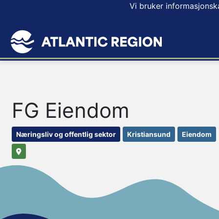
Vi bruker informasjonsk
FG Eiendom
Næringsliv og offentlig sektor
Kristiansund
Eiendom