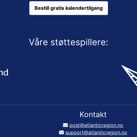
Bestill gratis kalendertilgang
Våre støttespillere:
Kontakt
post@atlanticregion.no
support@atlanticregion.no