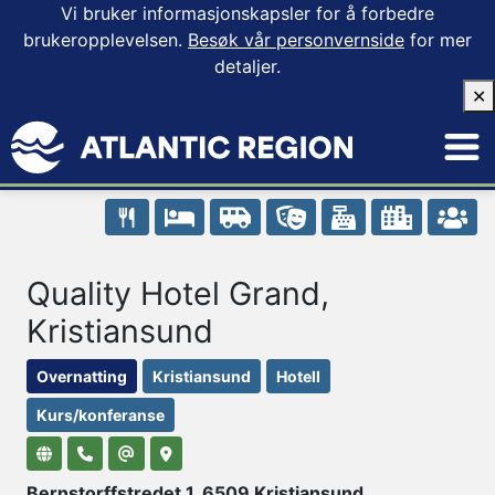
Vi bruker informasjonskapsler for å forbedre
brukeropplevelsen.
Besøk vår personvernside
for mer
detaljer.
✕
Quality Hotel Grand,
Kristiansund
Overnatting
Kristiansund
Hotell
Kurs/konferanse
Bernstorffstredet 1, 6509 Kristiansund