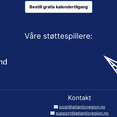
Bestill gratis kalendertilgang
Våre støttespillere:
Kontakt
post@atlanticregion.no
support@atlanticregion.no