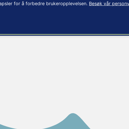
apsler for å forbedre brukeropplevelsen.
Besøk vår personv
m