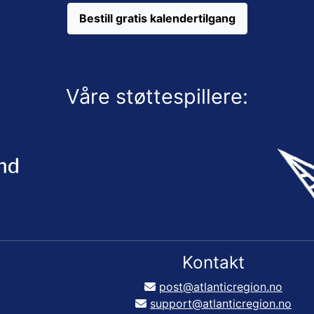
Bestill gratis kalendertilgang
Våre støttespillere:
Kontakt
post@atlanticregion.no
support@atlanticregion.no